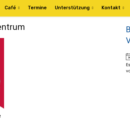
Café
Termine
Unterstützung
Kontakt
Zentrum
B
V
Es
v
e