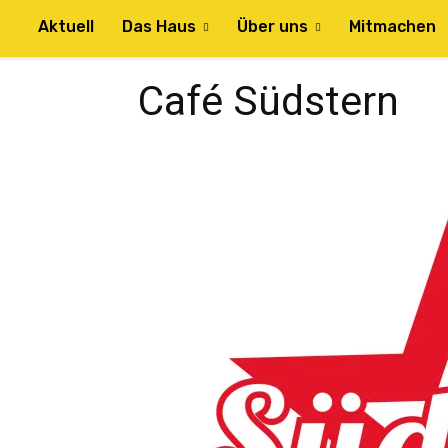
Aktuell
Das Haus
Über uns
Mitmachen
Café Südstern