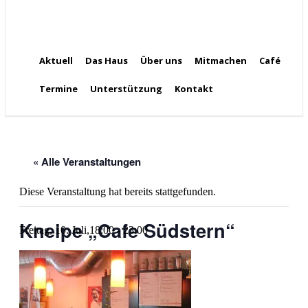
Aktuell
Das Haus
Über uns
Mitmachen
Café
Termine
Unterstützung
Kontakt
« Alle Veranstaltungen
Diese Veranstaltung hat bereits stattgefunden.
Kneipe „Cafe Südstern“
Freitag, 10. Juli,18:00
-
23:00