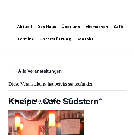
Aktuell
Das Haus
Über uns
Mitmachen
Café
Termine
Unterstützung
Kontakt
« Alle Veranstaltungen
Diese Veranstaltung hat bereits stattgefunden.
Kneipe „Cafe Südstern“
Freitag, 20. Februar,18:00
-
23:00