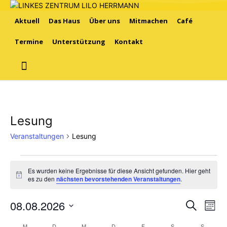
Aktuell
Das Haus
Über uns
Mitmachen
Café
Termine
Unterstützung
Kontakt
Lesung
Veranstaltungen
Lesung
Veranstaltungen
Es wurden keine Ergebnisse für diese Ansicht gefunden. Hier geht
Hinweis
es zu den
nächsten bevorstehenden Veranstaltungen
.
08.08.2026
Ver
Verans
Suche
Mona
Ans
Datum
Suche
M
MONTAG
D
DIENSTAG
M
MITTWOCH
D
DONNERSTAG
F
FREITAG
S
SAMSTAG
S
SONNT