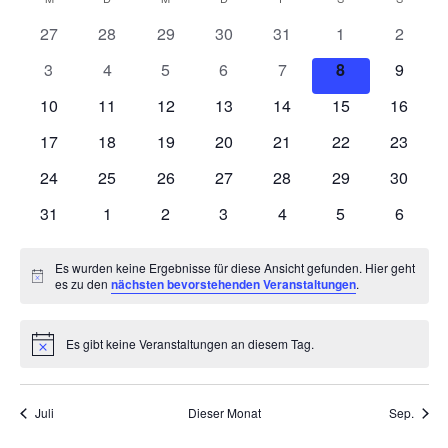
Kalender
wählen.
Nav
0
0
0
0
0
0
und
0
27
28
29
30
31
1
2
von
Veranstaltungen
Veranstaltungen
Veranstaltungen
Veranstaltungen
Veranstaltungen
Veranstaltunge
Veranst
0
0
0
0
0
0
0
3
4
5
6
7
8
9
Ansich
Veranstaltungen
Veranstaltungen
Veranstaltungen
Veranstaltungen
Veranstaltungen
Veranstaltungen
Veranstaltung
Veranst
0
0
0
0
0
0
0
10
11
12
13
14
15
16
Naviga
Veranstaltungen
Veranstaltungen
Veranstaltungen
Veranstaltungen
Veranstaltungen
Veranstaltungen
Veranst
0
0
0
0
0
0
0
17
18
19
20
21
22
23
Veranstaltungen
Veranstaltungen
Veranstaltungen
Veranstaltungen
Veranstaltungen
Veranstaltungen
Veranst
0
0
0
0
0
0
0
24
25
26
27
28
29
30
Veranstaltungen
Veranstaltungen
Veranstaltungen
Veranstaltungen
Veranstaltungen
Veranstaltungen
Veranst
0
0
0
0
0
0
0
31
1
2
3
4
5
6
Veranstaltungen
Veranstaltungen
Veranstaltungen
Veranstaltungen
Veranstaltungen
Veranstaltunge
Veranst
Es wurden keine Ergebnisse für diese Ansicht gefunden. Hier geht
Hinweis
es zu den
nächsten bevorstehenden Veranstaltungen
.
Es gibt keine Veranstaltungen an diesem Tag.
Hinweis
Juli
Dieser Monat
Sep.