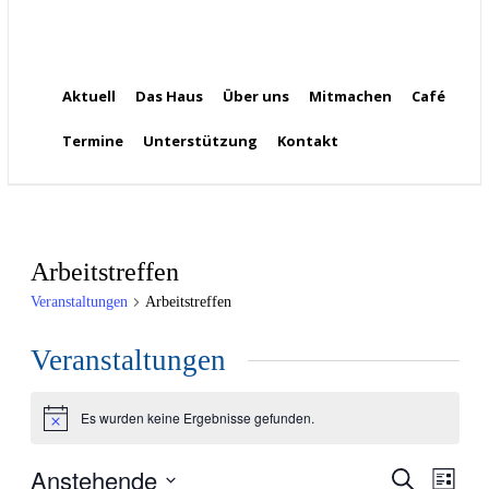
Aktuell
Das Haus
Über uns
Mitmachen
Café
Termine
Unterstützung
Kontakt
Arbeitstreffen
Veranstaltungen
Arbeitstreffen
Veranstaltungen
Es wurden keine Ergebnisse gefunden.
Hinweis
Anstehende
Veran
Veranst
Suche
Liste