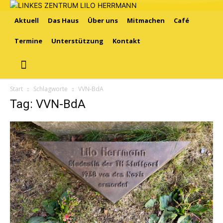
Aktuell
Das Haus
Über uns
Mitmachen
Café
Termine
Unterstützung
Kontakt
Start
Schlagworte
VVN-BdA
Tag: VVN-BdA