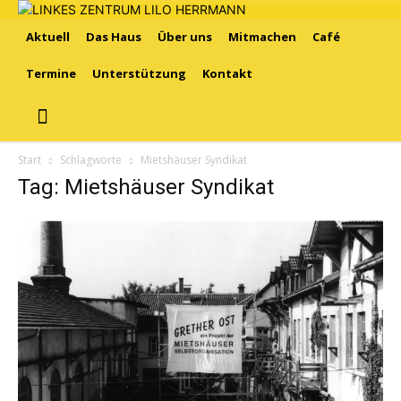
Aktuell
Das Haus
Über uns
Mitmachen
Café
Termine
Unterstützung
Kontakt
Start
Schlagworte
Mietshäuser Syndikat
Tag: Mietshäuser Syndikat