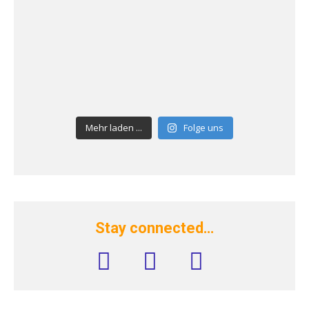
Mehr laden ...
Folge uns
Stay connected…
facebook
instagram
rss