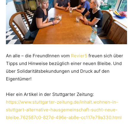
An alle – die FreundInnen vom
Revier5
freuen sich über
Tipps und Hinweise bezüglich einer neuen Bleibe. Und
über Solidaritätsbekundungen und Druck auf den
Eigentümer!
Hier ein Artikel in der Stuttgarter Zeitung:
https://www.stuttgarter-zeitung.de/inhalt.wohnen-in-
stuttgart-alternative-hausgemeinschaft-sucht-neue-
bleibe.762587c0-827d-496e-ab8e-cc117e79a330.html