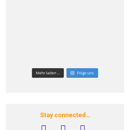
Mehr laden ...
Folge uns
Stay connected…
facebook
instagram
rss