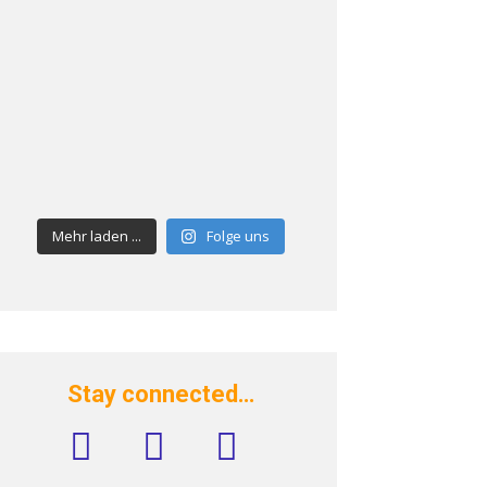
Mehr laden ...
Folge uns
Stay connected…
facebook
instagram
rss